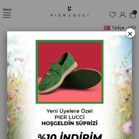
TERLİK
Menü
0
Türkçe - USD
×
‹
›