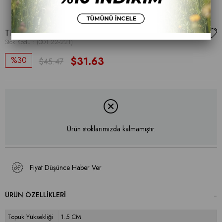
TERLİK
Stok Kodu
(001 22-221)
30
$31.63
$45.47
Ürün stoklarımızda kalmamıştır.
Fiyat Düşünce Haber Ver
ÜRÜN ÖZELLIKLERI
Topuk Yüksekliği
1.5 CM