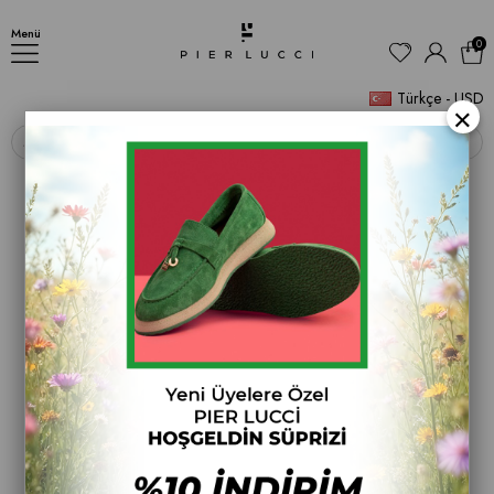
TERLİK
Menü
0
Türkçe - USD
×
‹
›