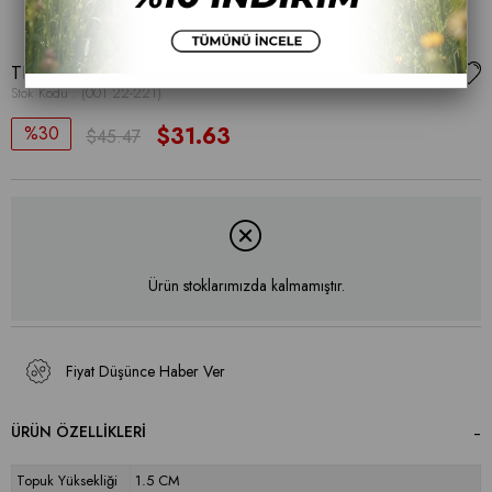
TERLİK
Stok Kodu
(001 22-221)
30
$31.63
$45.47
Ürün stoklarımızda kalmamıştır.
Fiyat Düşünce Haber Ver
ÜRÜN ÖZELLIKLERI
Topuk Yüksekliği
1.5 CM