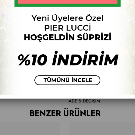
Ür
Fiyat Düşünce Haber Ver
ÜRÜN ÖZELLIKLERI
VERGULİ
YORUMLAR
(0)
ÖDEME SEÇENEKLERI
İADE & DEĞİŞİM
BENZER ÜRÜNLER