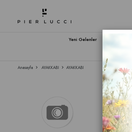
Yeni Gelenler
Babet A
Anasayfa
AYAKKABI
AYAKKABI