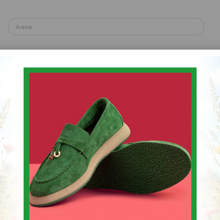
yakkabı
Spor & Sneaker Ayakkabı
Topuklu Ayakka
Sandalet & Terlik & Espadril
AYAKKABI
Stok Kodu
(001 4242)
$0.00