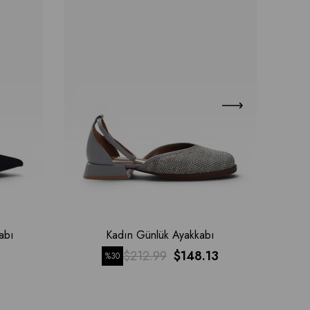
abı
Kadın Günlük Ayakkabı
$212.99
$148.13
%30