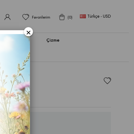
Türkçe - USD
Favorilerim
0
×
bı
Bot
Çizme