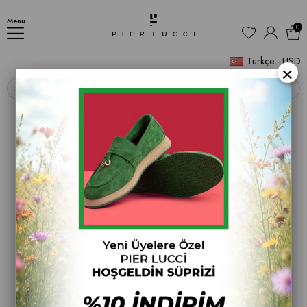
AYAKKABI
Menü
0
Türkçe - USD
×
‹
›