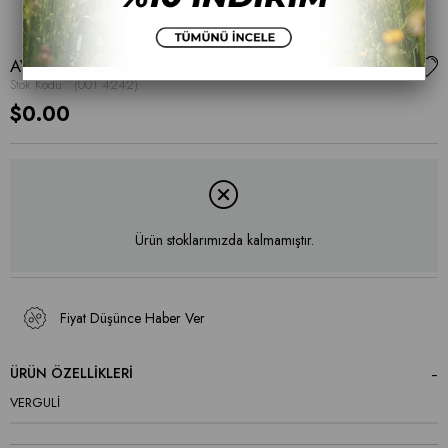
AYAKKABI
Stok Kodu
(001 4242)
$0.00
Ürün stoklarımızda kalmamıştır.
Fiyat Düşünce Haber Ver
ÜRÜN ÖZELLIKLERI
VERGULİ