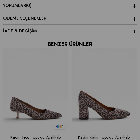
YORUMLAR
(0)
ÖDEME SEÇENEKLERI
İADE & DEĞİŞİM
BENZER ÜRÜNLER
1
Kadın İnce Topuklu Ayakkabı
Kadın Kalın Topuklu Ayakkabı