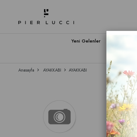
Yeni Gelenler
Babet A
Anasayfa
AYAKKABI
AYAKKABI