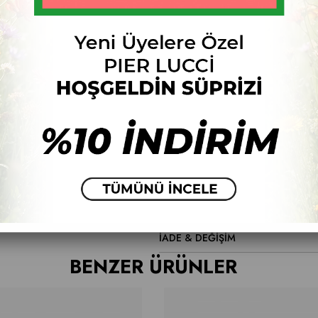
Ür
Fiyat Düşünce Haber Ver
ÜRÜN ÖZELLIKLERI
VERGULİ
YORUMLAR
(0)
ÖDEME SEÇENEKLERI
İADE & DEĞİŞİM
BENZER ÜRÜNLER