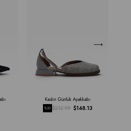
abı
Kadın Günlük Ayakkabı
$212.99
$148.13
%30