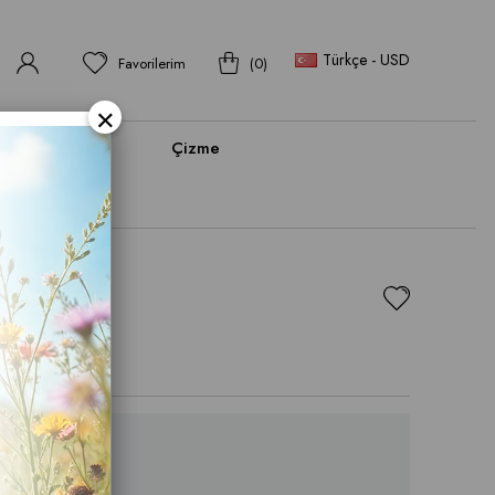
Türkçe - USD
Favorilerim
0
×
bı
Bot
Çizme