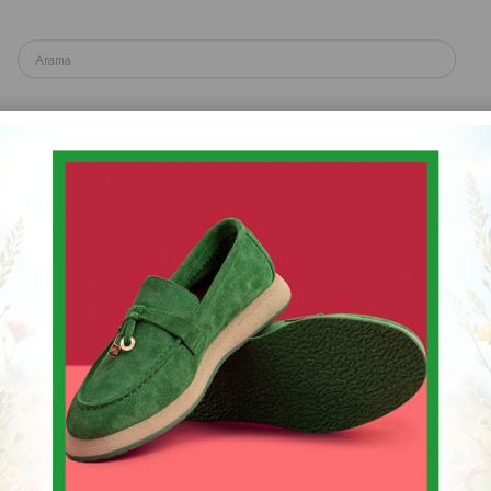
yakkabı
Spor & Sneaker Ayakkabı
Topuklu Ayakka
Sandalet & Terlik & Espadril
AYAKKABI
Stok Kodu
(001 4242)
$0.00