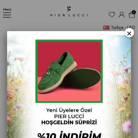
AYAKKABI
Menü
0
Türkçe - USD
×
‹
›