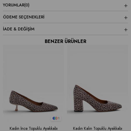
YORUMLAR
(0)
ÖDEME SEÇENEKLERI
İADE & DEĞİŞİM
BENZER ÜRÜNLER
1
Kadın İnce Topuklu Ayakkabı
Kadın Kalın Topuklu Ayakkabı