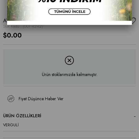
AYAKKABI
Stok Kodu
(001 4242)
$0.00
Ürün stoklarımızda kalmamıştır.
Fiyat Düşünce Haber Ver
ÜRÜN ÖZELLIKLERI
VERGULİ