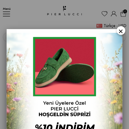
001 6599
Menü
0
Türkçe - USD
×
‹
›