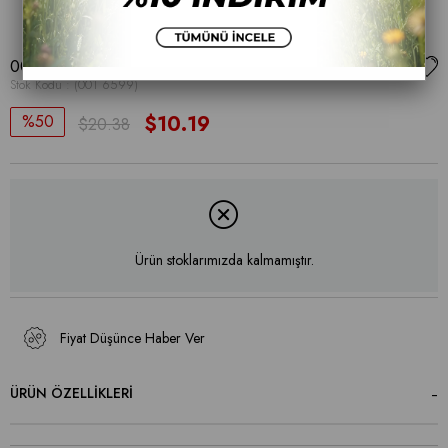
001 6599
Stok Kodu
(001 6599)
50
$10.19
$20.38
Ürün stoklarımızda kalmamıştır.
Fiyat Düşünce Haber Ver
ÜRÜN ÖZELLIKLERI