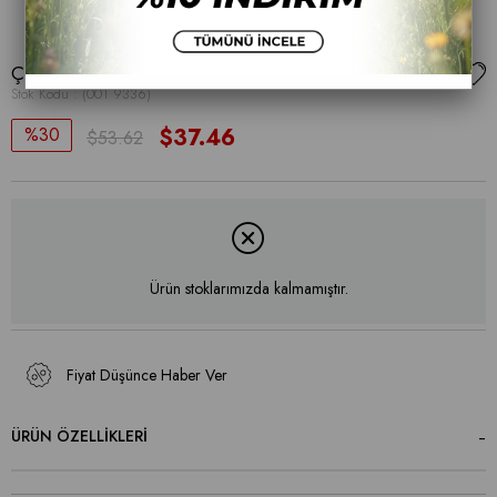
ÇİZME
Stok Kodu
(001 9336)
30
$37.46
$53.62
Ürün stoklarımızda kalmamıştır.
Fiyat Düşünce Haber Ver
ÜRÜN ÖZELLIKLERI