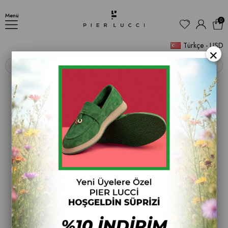
ÇİZME
Menü
0
Türkçe - USD
×
‹
›