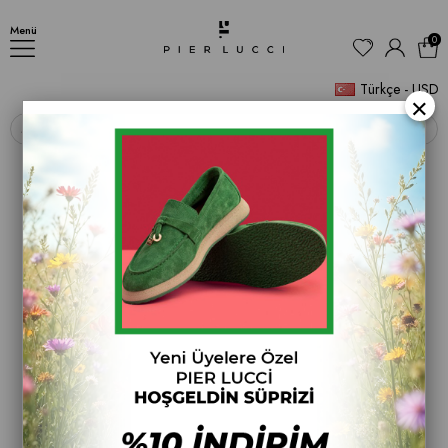
AYAKKABI
Menü
0
Türkçe - USD
×
‹
›