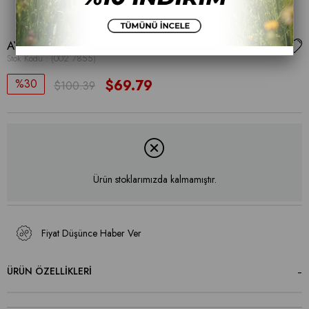
AYAKKABI
Stok Kodu
(002 7855)
30
$69.79
$100.39
Ürün stoklarımızda kalmamıştır.
Fiyat Düşünce Haber Ver
ÜRÜN ÖZELLIKLERI