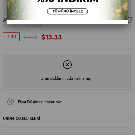
AYAKKABI
Stok Kodu
(045 1030)
30
$13.33
$19.17
Ürün stoklarımızda kalmamıştır.
Fiyat Düşünce Haber Ver
ÜRÜN ÖZELLIKLERI