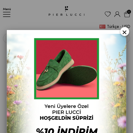
AYAKKABI
Menü
0
Türkçe - USD
×
‹
›