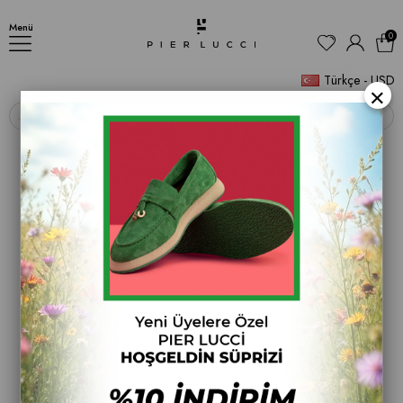
Bordia Kadın Ayakkabı
Menü
0
Türkçe - USD
×
‹
›