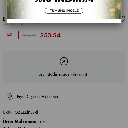
Bordia Kadın Ayakkabı
Stok Kodu
(074 4132)
30
$53.54
$76.91
Ürün stoklarımızda kalmamıştır.
Fiyat Düşünce Haber Ver
ÜRÜN ÖZELLIKLERI
Ürün Malzemesi:
Deri