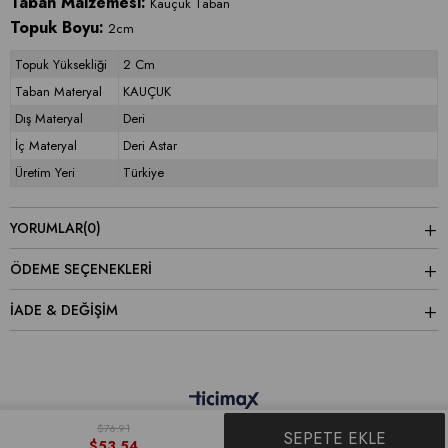
Taban Malzemesi:
Kauçuk Taban
Topuk Boyu:
2cm
Topuk Yüksekliği
2 Cm
Taban Materyal
KAUÇUK
Dış Materyal
Deri
İç Materyal
Deri Astar
Üretim Yeri
Türkiye
YORUMLAR
(0)
ÖDEME SEÇENEKLERI
İADE & DEĞİŞİM
$76.91
$53.54