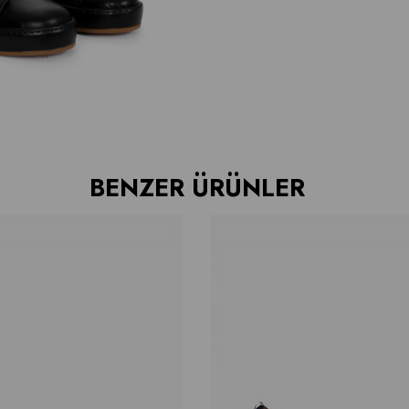
BENZER ÜRÜNLER