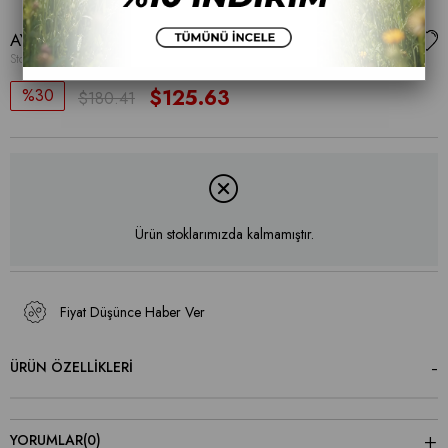
AYAKKABI
Stok Kodu
(001 22-083)
30
$125.63
$180.41
Ürün stoklarımızda kalmamıştır.
Fiyat Düşünce Haber Ver
ÜRÜN ÖZELLIKLERI
YORUMLAR
(0)