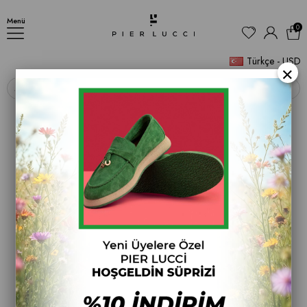
AYAKKABI
Menü
0
Türkçe - USD
×
‹
›