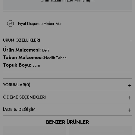
Ürün stoklarımızda kalmamıştır.
Fiyat Düşünce Haber Ver
ÜRÜN ÖZELLIKLERI
Ürün Malzemesi:
Deri
Taban Malzemesi:
Neollit Taban
Topuk Boyu:
3cm
YORUMLAR
(0)
ÖDEME SEÇENEKLERI
İADE & DEĞİŞİM
BENZER ÜRÜNLER