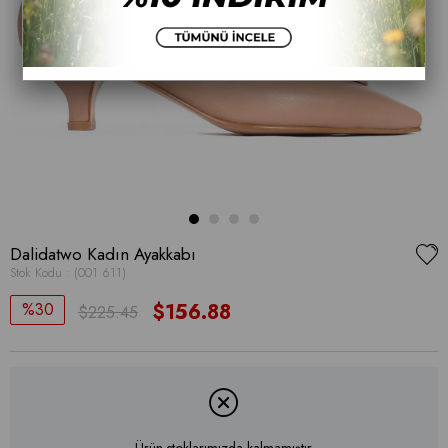
Dalidatwo Kadın Ayakkabı
Stok Kodu
(001 611)
30
$156.88
$225.45