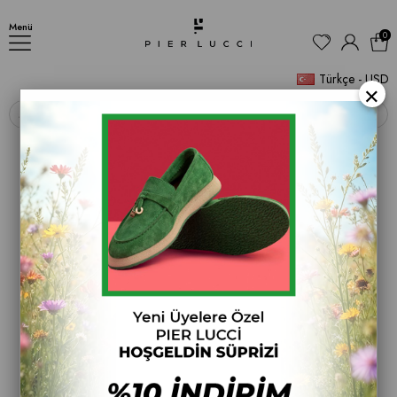
Dalidatwo Kadın Ayakkabı
Menü
0
Türkçe - USD
×
‹
›