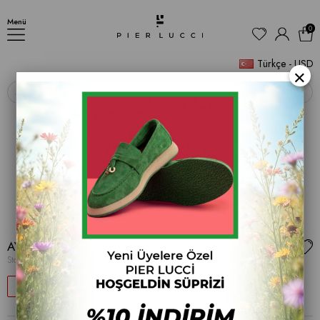
AYAKKABI
Menü
0
Türkçe - USD
×
‹
›
AYAKKABI
Stok Kodu
(001 1123)
57
$30.79
$71.35