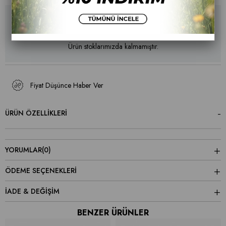
Ürün stoklarımızda kalmamıştır.
Fiyat Düşünce Haber Ver
ÜRÜN ÖZELLIKLERI
YORUMLAR
(0)
ÖDEME SEÇENEKLERI
İADE & DEĞİŞİM
BENZER ÜRÜNLER