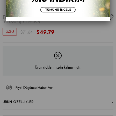
TERLİK
Stok Kodu
(J-001 22-069)
30
$49.79
$71.64
Ürün stoklarımızda kalmamıştır.
Fiyat Düşünce Haber Ver
ÜRÜN ÖZELLIKLERI