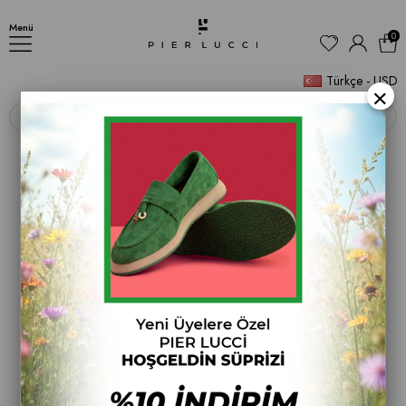
TERLİK
Menü
0
Türkçe - USD
×
‹
›