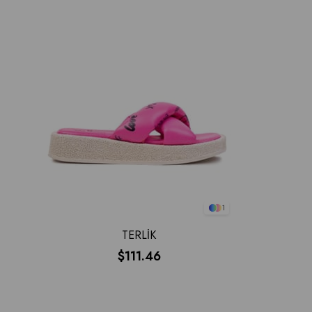
1
TERLİK
$111.46