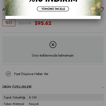
AYAKKABI
Stok Kodu
(001 22-099)
31
$95.62
$137.76
Ürün stoklarımızda kalmamıştır.
Fiyat Düşünce Haber Ver
ÜRÜN ÖZELLIKLERI
Topuk Yüksekliği
8 CM
Taban Materyal
Kauçuk