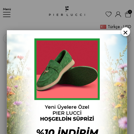
AYAKKABI
Menü
0
Türkçe - USD
×
‹
›