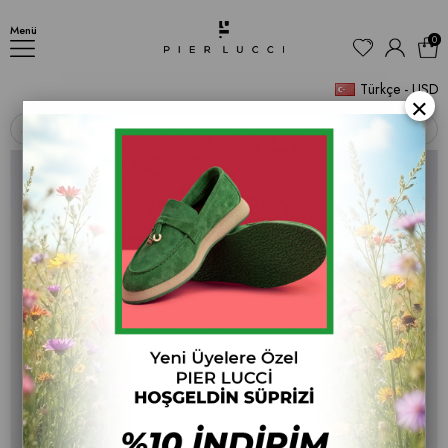
Kadın Babet Ayakkabı Loafer
Menü
0
Türkçe - USD
×
‹
›