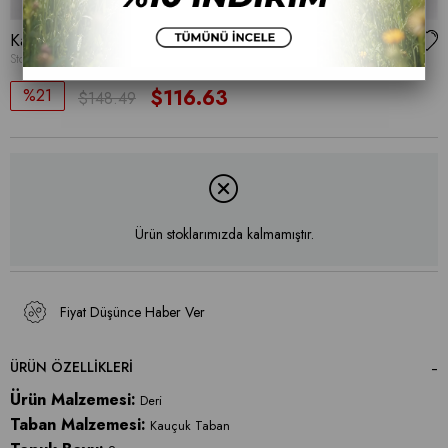
Kadın Babet Ayakkabı Loafer
Stok Kodu
(015 2131)
21
$116.63
$148.49
Ürün stoklarımızda kalmamıştır.
Fiyat Düşünce Haber Ver
ÜRÜN ÖZELLIKLERI
Ürün Malzemesi:
Deri
Taban Malzemesi:
Kauçuk Taban