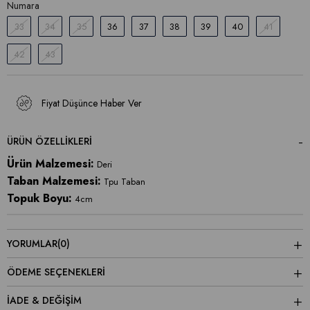
Numara
33
34
35
36
37
38
39
40
41
42
43
Fiyat Düşünce Haber Ver
ÜRÜN ÖZELLIKLERI
Ürün Malzemesi:
Deri
Taban Malzemesi:
Tpu Taban
Topuk Boyu:
4cm
YORUMLAR
(0)
ÖDEME SEÇENEKLERI
İADE & DEĞİŞİM