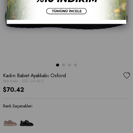
Kadın Babet Ayakkabı Oxford
Stok Kodu
(001 24-467)
$70.42