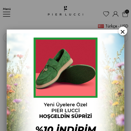
Kadın Babet Ayakkabı Oxford
Menü
0
Türkçe - USD
×
‹
›