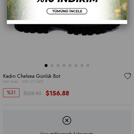
Kadın Chelsea Günlük Bot
Stok Kodu
(001 21-340)
31
$156.88
$225.93