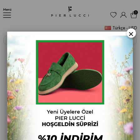
Kadın Chelsea Günlük Bot
Menü
0
Türkçe - USD
×
‹
›