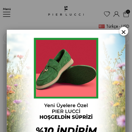
Kadın Düz Babet Ayakkabı
Menü
0
Türkçe - USD
×
‹
›