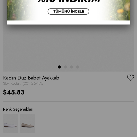
Kadın Düz Babet Ayakkabı
Stok Kodu
(001 25-175)
$45.83