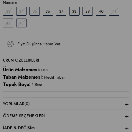
Numara
33
34
35
36
37
38
39
40
41
42
43
Fiyat Düşünce Haber Ver
ÜRÜN ÖZELLIKLERI
Ürün Malzemesi:
Deri
Taban Malzemesi:
Neolit Taban
Topuk Boyu:
1,5cm
YORUMLAR
(0)
ÖDEME SEÇENEKLERI
İADE & DEĞİŞİM