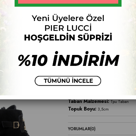
Numara
33
34
35
36
37
Fiyat Düşünce Haber Ver
ÜRÜN ÖZELLIKLERI
Ürün Malzemesi:
Deri
Taban Malzemesi:
Tpu Taban
Topuk Boyu:
3,5cm
YORUMLAR
(0)