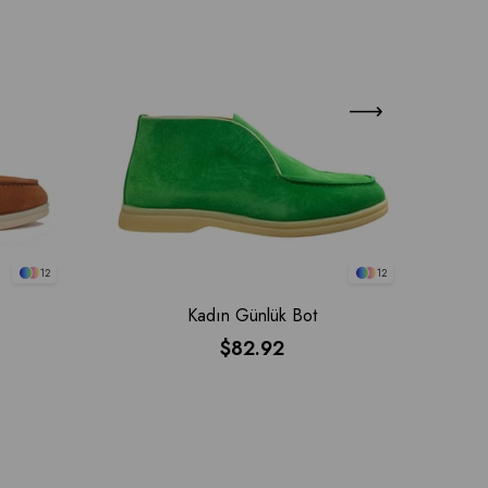
12
12
Kadın Günlük Bot
$82.92