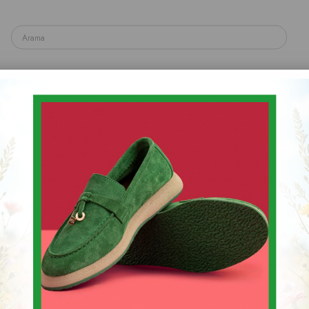
yakkabı
Spor & Sneaker Ayakkabı
Topuklu Ayakka
Sandalet & Terlik & Espadril
Kadın Günlük Bot
Stok Kodu
(074 9191)
$50.00