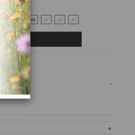
38
39
40
41
42
43