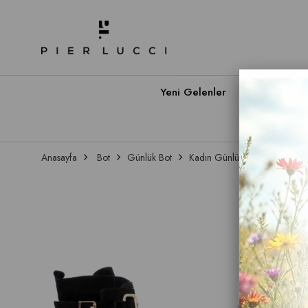
Yeni Gelenler
Babet A
Anasayfa
Bot
Günlük Bot
Kadın Günlük Bot