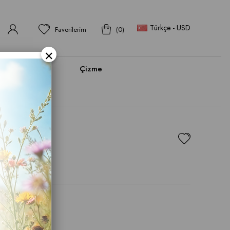
Türkçe - USD
Favorilerim
0
×
bı
Bot
Çizme