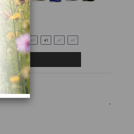
38
39
40
41
42
43