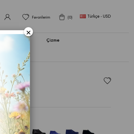
Türkçe - USD
Favorilerim
0
×
bı
Bot
Çizme