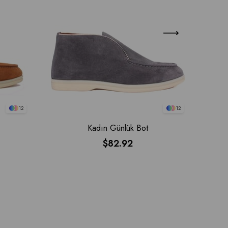
12
12
Kadın Günlük Bot
$82.92