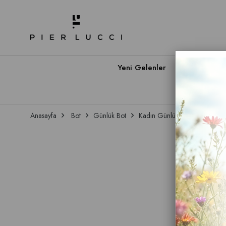
Yeni Gelenler
Babet A
Anasayfa
Bot
Günlük Bot
Kadın Günlük Bot