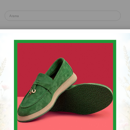
yakkabı
Spor & Sneaker Ayakkabı
Topuklu Ayakka
Sandalet & Terlik & Espadril
Kadın Günlük Bot
Stok Kodu
(015 2105)
$82.92