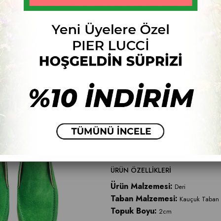
Numara
33
34
35
36
37
Fiyat Düşünce Haber Ver
ÜRÜN ÖZELLIKLERI
Ürün Malzemesi:
Deri
Taban Malzemesi:
Kauçuk Taban
Topuk Boyu:
2cm