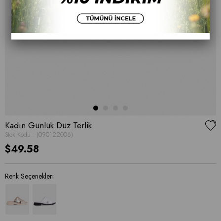
Kadın Günlük Düz Terlik
Stok Kodu
(090122006)
$49.58