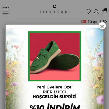
Kadın Günlük Düz Terlik
Menü
0
Türkçe - USD
×
‹
›