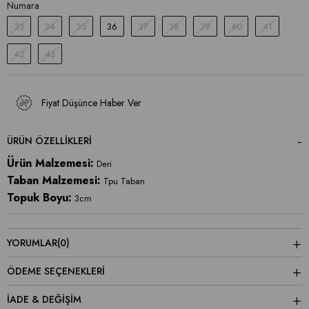
Numara
33
34
35
36
37
38
39
40
41
42
43
Fiyat Düşünce Haber Ver
ÜRÜN ÖZELLIKLERI
Ürün Malzemesi:
Deri
Taban Malzemesi:
Tpu Taban
Topuk Boyu:
3cm
YORUMLAR
(0)
ÖDEME SEÇENEKLERI
İADE & DEĞİŞİM