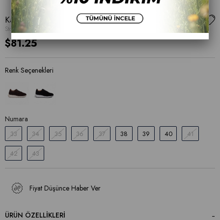
Kadın Günlük Spor Ayakkabı
Stok Kodu
(171 954)
$81.25
Numara
33
34
35
36
37
38
39
40
41
42
43
Fiyat Düşünce Haber Ver
ÜRÜN ÖZELLIKLERI