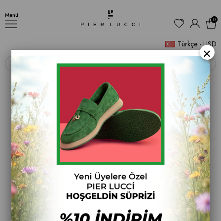
Kadın Günlük Spor Ayakkabı
Menü
0
Türkçe - USD
×
‹
›