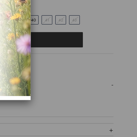
38
39
40
41
42
43