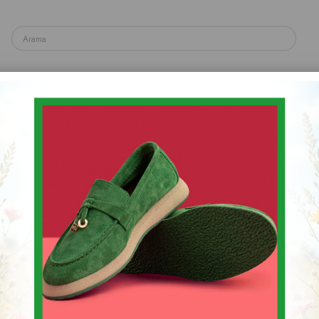
yakkabı
Spor & Sneaker Ayakkabı
Topuklu Ayakka
Sandalet & Terlik & Espadril
 Topuklu Ayakkabı
Kadın İnce Topuklu 
Stok Kodu
(001 9692)
$45.83