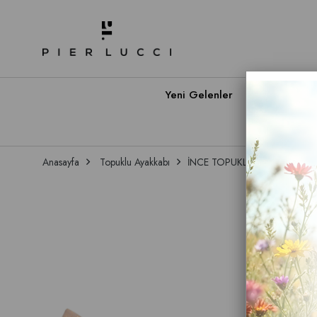
Yeni Gelenler
Babet A
Anasayfa
Topuklu Ayakkabı
İNCE TOPUKLU
Kadın İnce