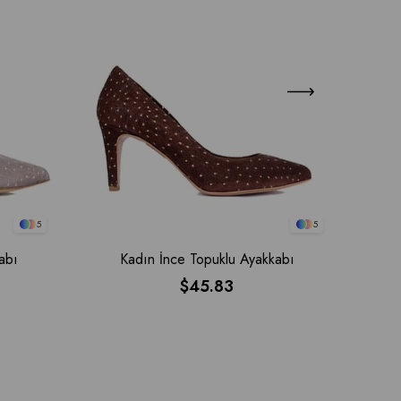
5
5
abı
Kadın İnce Topuklu Ayakkabı
$45.83