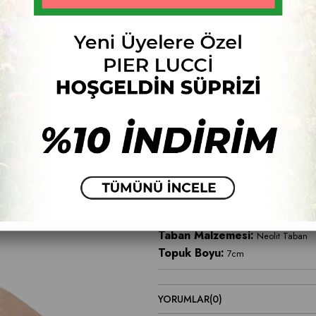
Numara
33
34
35
36
37
Fiyat Düşünce Haber Ver
ÜRÜN ÖZELLIKLERI
Ürün Malzemesi:
Deri
Taban Malzemesi:
Neolit Taban
Topuk Boyu:
7cm
YORUMLAR
(0)