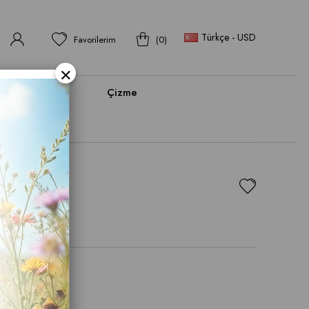
Türkçe - USD
Favorilerim
0
×
bı
Bot
Çizme
Ayakkabı