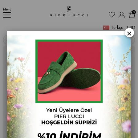
Kadın İnce Topuklu Sandalet
Menü
0
Türkçe - USD
×
‹
›