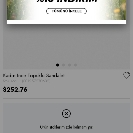
Kadın İnce Topuklu Sandalet
Stok Kodu
(001257270632)
$252.76
Ürün stoklarımızda kalmamıştır.