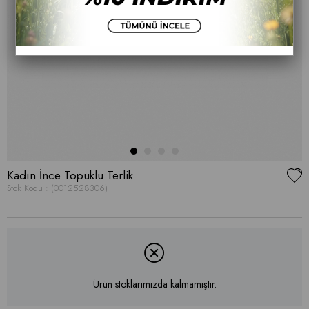
Kadın İnce Topuklu Terlik
Stok Kodu
(0012528306)
Ürün stoklarımızda kalmamıştır.