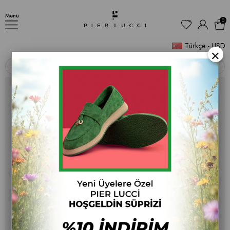
Kadın İnce Topuklu Terlik
Menü
0
Türkçe - USD
×
‹
›