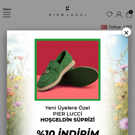
Kadın Kalın Tabanlı Günlük Sandalet
Menü
0
Türkçe - USD
×
‹
›