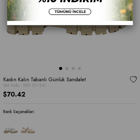
Kadın Kalın Tabanlı Günlük Sandalet
Stok Kodu
(001 23-156)
$70.42