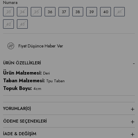
Numara
33
34
35
36
37
38
39
40
41
42
43
Fiyat Düşünce Haber Ver
ÜRÜN ÖZELLIKLERI
Ürün Malzemesi:
Deri
Taban Malzemesi:
Tpu Taban
Topuk Boyu:
4cm
YORUMLAR
(0)
ÖDEME SEÇENEKLERI
İADE & DEĞİŞİM