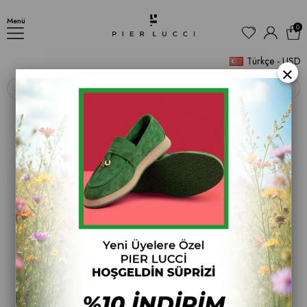
Kadın Kalın Tabanlı Topuklu Bot
Menü
0
Türkçe - USD
×
‹
›