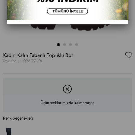
Kadın Kalın Tabanlı Topuklu Bot
Stok Kodu
(096 2040)
Ürün stoklarımızda kalmamıştır.