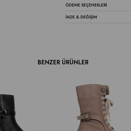
ÖDEME SEÇENEKLERI
İADE & DEĞİŞİM
BENZER ÜRÜNLER