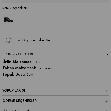
Fiyat Düşünce Haber Ver
ÜRÜN ÖZELLIKLERI
Ürün Malzemesi:
Deri
Taban Malzemesi:
Tpu Taban
Topuk Boyu:
2cm
YORUMLAR
(0)
ÖDEME SEÇENEKLERI
İADE & DEĞİŞİM