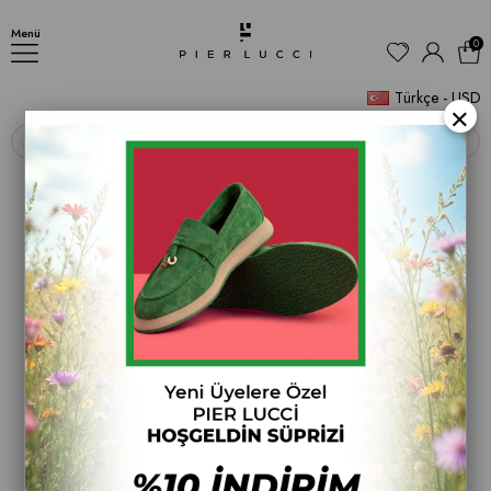
Kadın Klasik Düz Bot
Menü
0
Türkçe - USD
×
‹
›