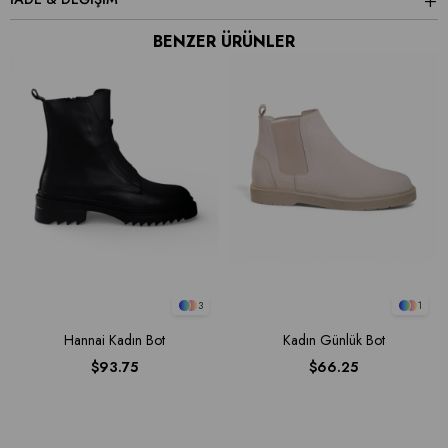
BENZER ÜRÜNLER
3
1
Hannai Kadın Bot
Kadın Günlük Bot
$93.75
$66.25