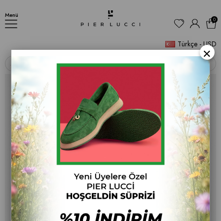
Kadın Loafer Babet Ayakkabı
Menü
0
Türkçe - USD
×
‹
›