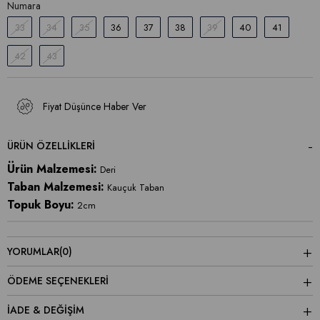
Numara
33
34
35
36
37
38
39
40
41
42
43
Fiyat Düşünce Haber Ver
ÜRÜN ÖZELLIKLERI
Ürün Malzemesi:
Deri
Taban Malzemesi:
Kauçuk Taban
Topuk Boyu:
2cm
YORUMLAR
(0)
ÖDEME SEÇENEKLERI
İADE & DEĞİŞİM