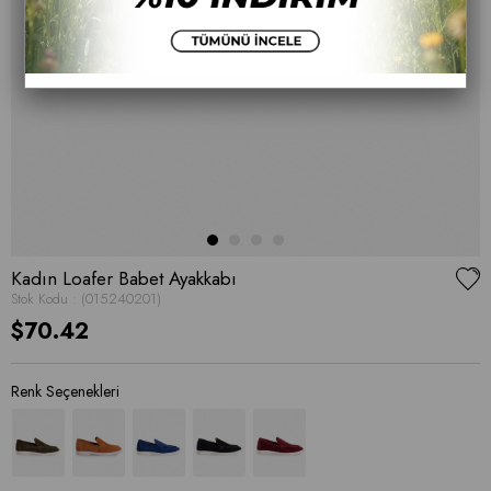
Kadın Loafer Babet Ayakkabı
Stok Kodu
(015240201)
$70.42