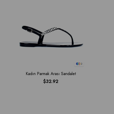
2
Kadın Parmak Arası Sandalet
$32.92