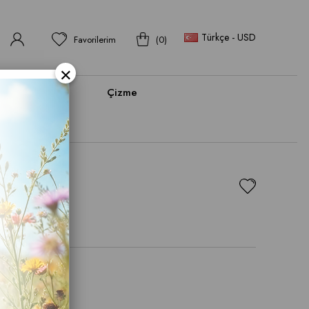
Türkçe - USD
Favorilerim
0
×
bı
Bot
Çizme
kabı