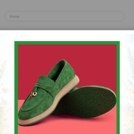
yakkabı
Spor & Sneaker Ayakkabı
Topuklu Ayakka
Sandalet & Terlik & Espadril
ın Sneakers Ayakkabı
Kadın Sneakers Ayak
Stok Kodu
(086 5822)
$62.08