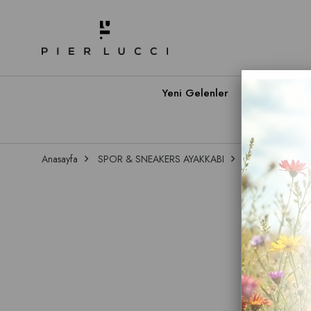
Yeni Gelenler
Babet A
Anasayfa
SPOR & SNEAKERS AYAKKABI
Sneakers
Kad