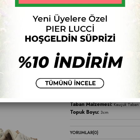
Numara
33
34
35
36
37
Fiyat Düşünce Haber Ver
ÜRÜN ÖZELLIKLERI
Ürün Malzemesi:
Deri
Taban Malzemesi:
Kauçuk Taban
Topuk Boyu:
3cm
YORUMLAR
(0)