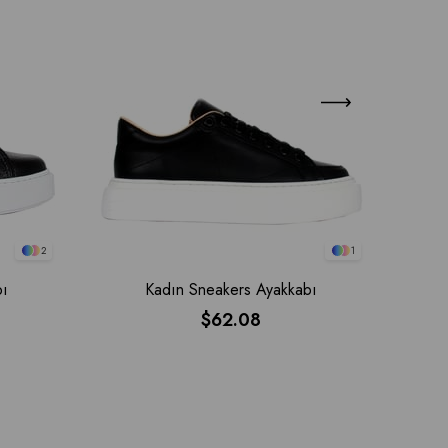
2
1
bı
Kadın Sneakers Ayakkabı
$62.08