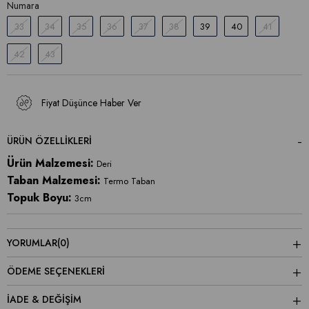
Numara
33
34
35
36
37
38
39
40
41
42
43
Fiyat Düşünce Haber Ver
ÜRÜN ÖZELLIKLERI
Ürün Malzemesi:
Deri
Taban Malzemesi:
Termo Taban
Topuk Boyu:
3cm
YORUMLAR
(0)
ÖDEME SEÇENEKLERI
İADE & DEĞİŞİM