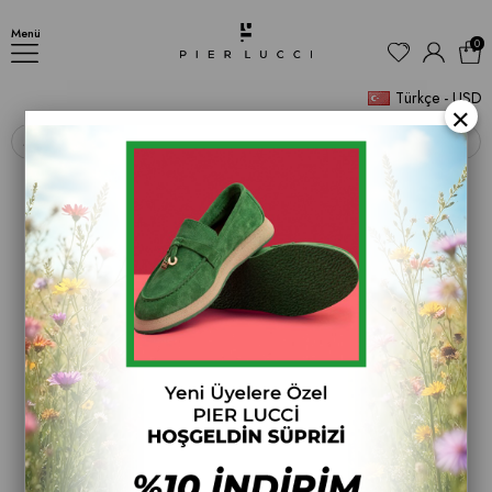
Kadın Sneakers Ayakkabı
Menü
0
Türkçe - USD
×
‹
›