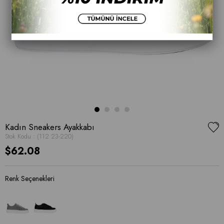
Kadın Sneakers Ayakkabı
Stok Kodu
(112 23-220)
$62.08