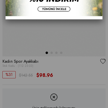
Kadın Spor Ayakkabı
Stok Kodu
(112 23-33)
31
$98.96
$142.55