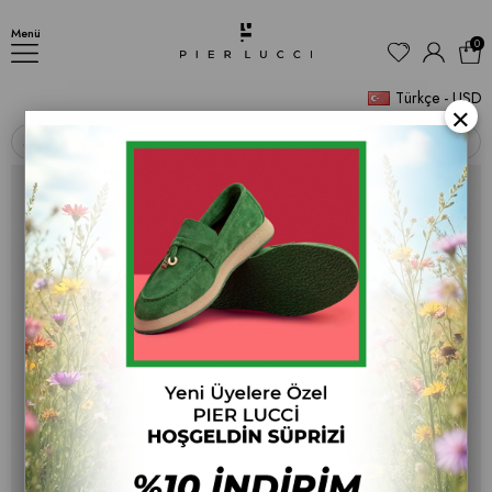
Kadın Spor Ayakkabı
Menü
0
Türkçe - USD
×
‹
›