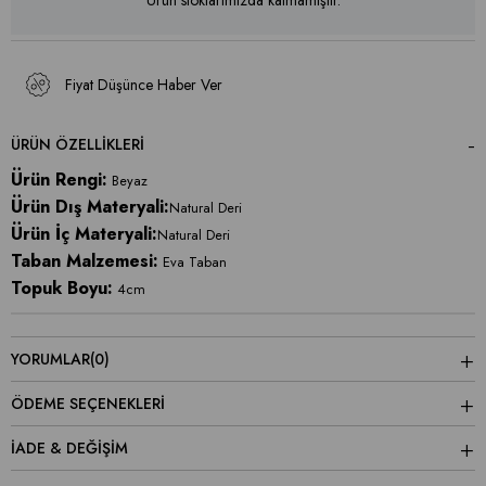
Ürün stoklarımızda kalmamıştır.
Fiyat Düşünce Haber Ver
ÜRÜN ÖZELLIKLERI
Ürün Rengi:
Beyaz
Ürün Dış Materyali:
Natural Deri
Ürün İç Materyali:
Natural Deri
Taban Malzemesi:
Eva Taban
Topuk Boyu:
4cm
YORUMLAR
(0)
ÖDEME SEÇENEKLERI
İADE & DEĞİŞİM