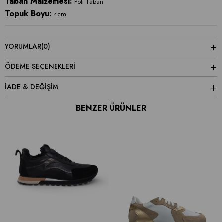
Taban Malzemesi:
Poli Taban
Topuk Boyu:
4cm
YORUMLAR
(0)
ÖDEME SEÇENEKLERI
İADE & DEĞİŞİM
BENZER ÜRÜNLER