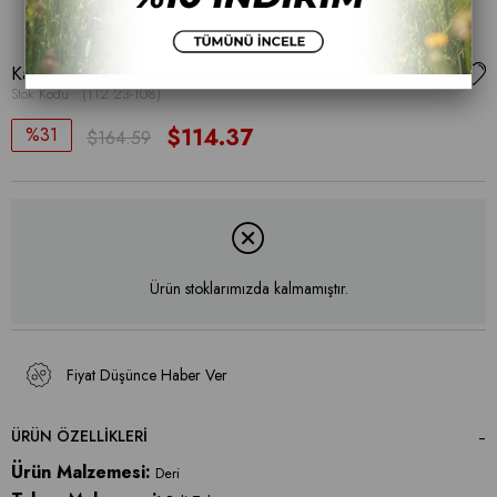
Kadın Spor Ayakkabı
Stok Kodu
(112 23-108)
31
$114.37
$164.59
Ürün stoklarımızda kalmamıştır.
Fiyat Düşünce Haber Ver
ÜRÜN ÖZELLIKLERI
Ürün Malzemesi:
Deri