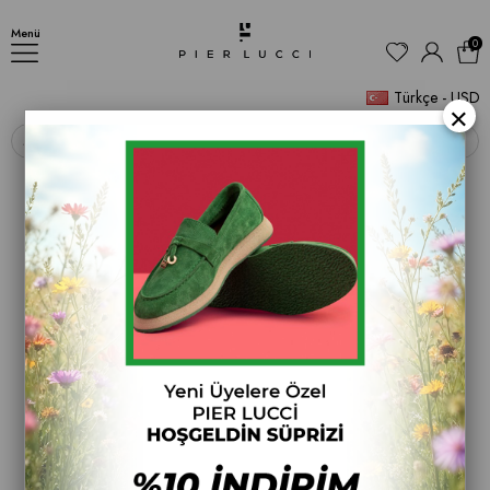
Kadın Spor Ayakkabı
Menü
0
Türkçe - USD
×
‹
›