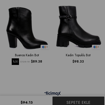
1
1
Buenos Kadın Bot
Kadın Topuklu Bot
$89.38
$98.33
%30
$128.18
$94.13