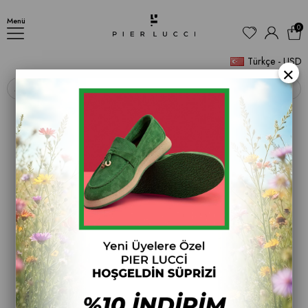
Kadın Topuklu Bot
Menü
0
Türkçe - USD
×
‹
›