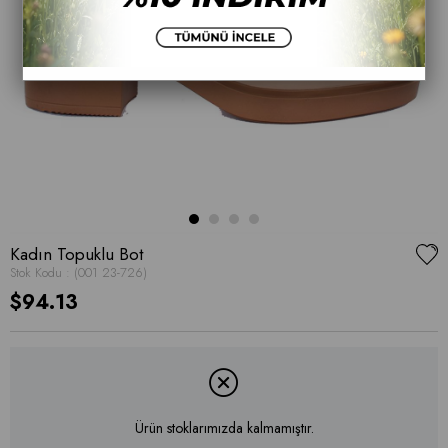
Kadın Topuklu Bot
Stok Kodu
(001 23-726)
$94.13
Ürün stoklarımızda kalmamıştır.