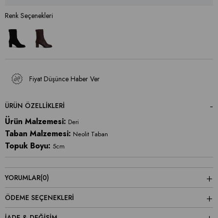
Fiyat Düşünce Haber Ver
ÜRÜN ÖZELLIKLERI
Ürün Malzemesi:
Deri
Taban Malzemesi:
Neolit Taban
Topuk Boyu:
5cm
YORUMLAR
(0)
ÖDEME SEÇENEKLERI
İADE & DEĞİŞİM