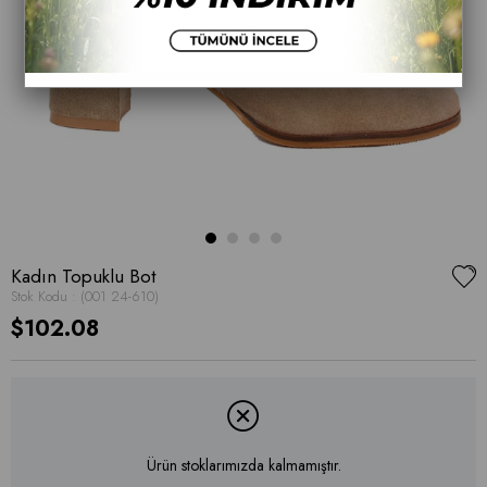
Kadın Topuklu Bot
Stok Kodu
(001 24-610)
$102.08
Ürün stoklarımızda kalmamıştır.