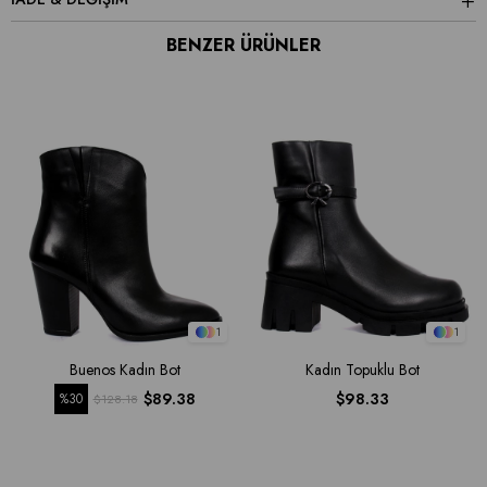
BENZER ÜRÜNLER
1
1
Buenos Kadın Bot
Kadın Topuklu Bot
$89.38
$98.33
%30
$128.18