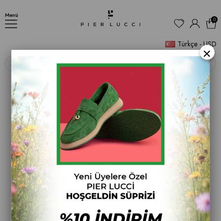
Kadın Topuklu Bot
Menü
0
Türkçe - USD
×
‹
›