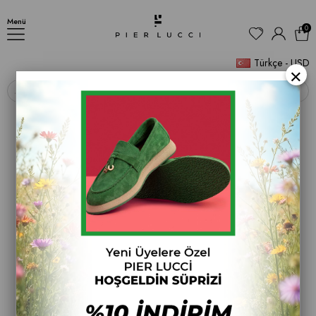
Kadın Topuklu Bot
Menü
0
Türkçe - USD
×
‹
›