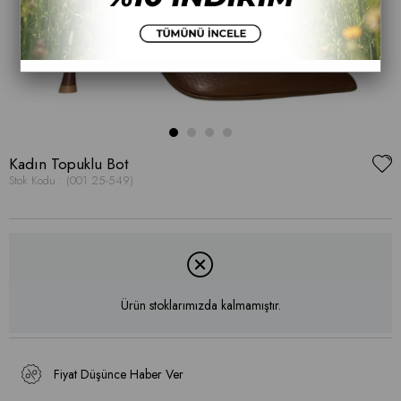
Kadın Topuklu Bot
Stok Kodu
(001 25-549)
Ürün stoklarımızda kalmamıştır.
Fiyat Düşünce Haber Ver