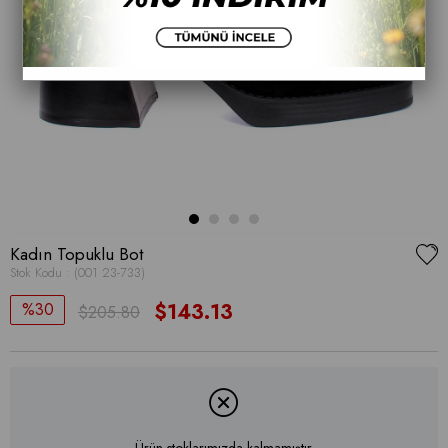
Kadın Topuklu Bot
Stok Kodu
(001 23-733)
30
$143.13
$205.80