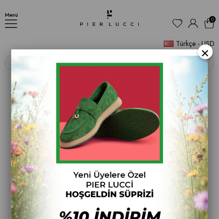
Kadın Topuklu Bot
Menü
0
Türkçe - USD
×
‹
›