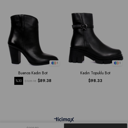
1
1
Buenos Kadın Bot
Kadın Topuklu Bot
$89.38
$98.33
%30
$128.18
$205.80