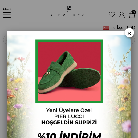
Kadın Topuklu Bot
Menü
0
Türkçe - USD
×
‹
›