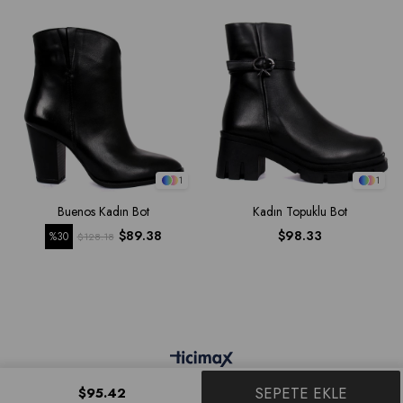
1
1
Buenos Kadın Bot
Kadın Topuklu Bot
$89.38
$98.33
%30
$128.18
$95.42