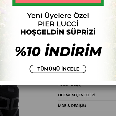
Ür
Fiyat Düşünce Haber Ver
ÜRÜN ÖZELLIKLERI
Ürün Malzemesi:
Deri
Taban Malzemesi:
Tpu Taban
Topuk Boyu:
5cm
YORUMLAR
(0)
ÖDEME SEÇENEKLERI
İADE & DEĞİŞİM