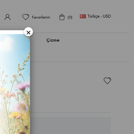
Türkçe - USD
Favorilerim
0
×
bı
Bot
Çizme
oy Bot
.21