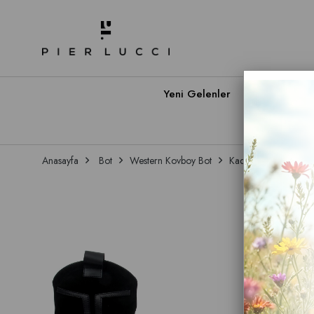
Yeni Gelenler
Babet A
Anasayfa
Bot
Western Kovboy Bot
Kadın Western Kovb