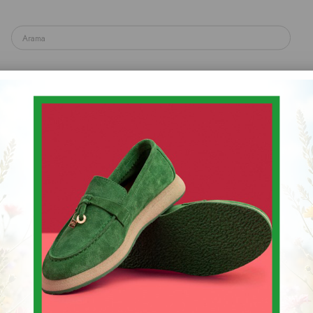
yakkabı
Spor & Sneaker Ayakkabı
Topuklu Ayakka
Sandalet & Terlik & Espadril
oy Bot
Kadın Western Kovb
Stok Kodu
(001 23-667)
$170
30
$244.61