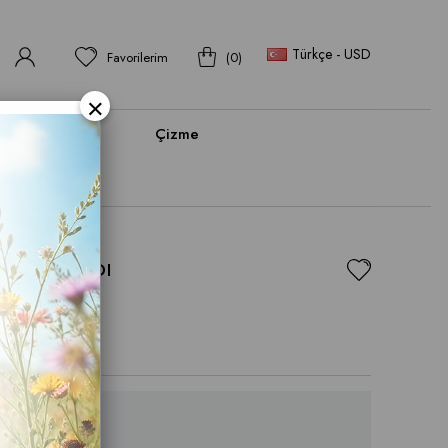
Türkçe - USD
Favorilerim
0
×
bı
Bot
Çizme
u Ayakkabı
.96