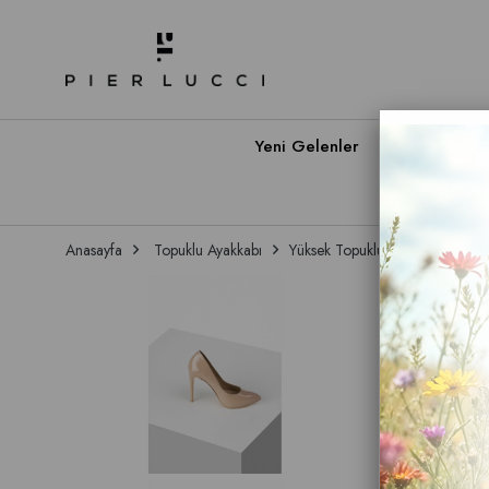
Yeni Gelenler
Babet A
Anasayfa
Topuklu Ayakkabı
Yüksek Topuklu
Kadın Yükse