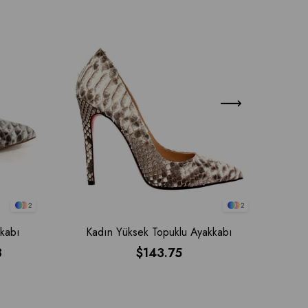
2
2
kabı
Kadın Yüksek Topuklu Ayakkabı
K
3
$143.75