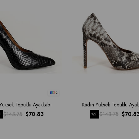
2
Yüksek Topuklu Ayakkabı
Kadın Yüksek Topuklu Ayak
$143.75
$70.83
$143.75
$70.8
1
%51