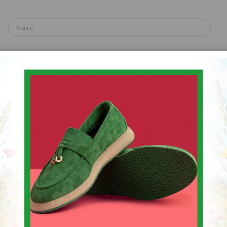
yakkabı
Spor & Sneaker Ayakkabı
Topuklu Ayakka
Sandalet & Terlik & Espadril
k Topuklu Ayakkabı
Kadın Yüksek Topukl
Stok Kodu
(PL 001 9667)
$118
30
$170.82