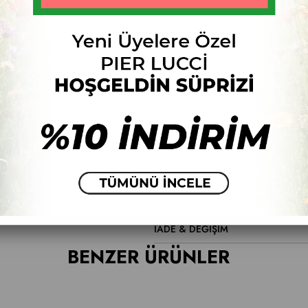
Ür
Fiyat Düşünce Haber Ver
ÜRÜN ÖZELLIKLERI
YORUMLAR
(0)
ÖDEME SEÇENEKLERI
İADE & DEĞİŞİM
BENZER ÜRÜNLER