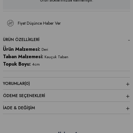
Ürün stoklarımızda kalmamıştır.
Fiyat Düşünce Haber Ver
ÜRÜN ÖZELLIKLERI
Ürün Malzemesi:
Deri
Taban Malzemesi:
Kauçuk Taban
Topuk Boyu:
4cm
YORUMLAR
(0)
ÖDEME SEÇENEKLERI
İADE & DEĞİŞİM