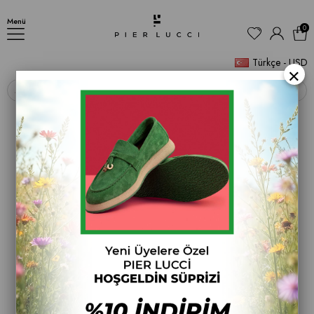
La Perta Kadın Bot
Menü
0
Türkçe - USD
×
‹
›