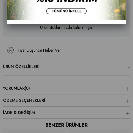
Ürün stoklarımızda kalmamıştır.
Fiyat Düşünce Haber Ver
ÜRÜN ÖZELLIKLERI
YORUMLAR
(0)
ÖDEME SEÇENEKLERI
İADE & DEĞİŞİM
BENZER ÜRÜNLER