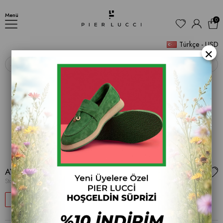
AYAKKABI
Menü
0
Türkçe - USD
×
‹
›
AYAKKABI
Stok Kodu
(PL 001 1013)
39
$13.29
$21.80