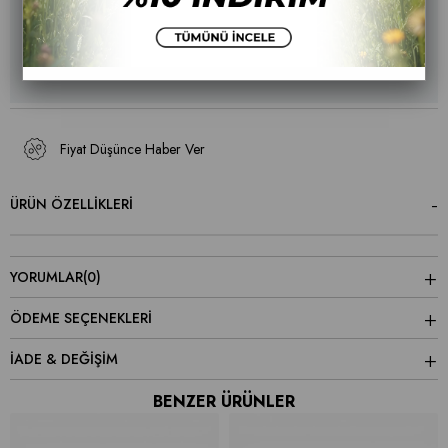
Ürün stoklarımızda kalmamıştır.
Fiyat Düşünce Haber Ver
ÜRÜN ÖZELLIKLERI
YORUMLAR
(0)
ÖDEME SEÇENEKLERI
İADE & DEĞİŞİM
BENZER ÜRÜNLER