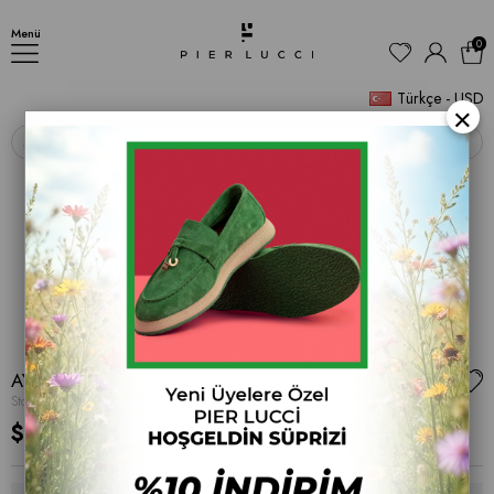
AYAKKABI
Menü
0
Türkçe - USD
×
‹
›
AYAKKABI
Stok Kodu
(PL 001 20-178)
$31.63