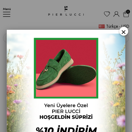
Paccio Kadın Loafer
Menü
0
Türkçe - USD
×
‹
›