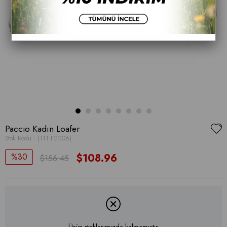
Paccio Kadın Loafer
Stok Kodu
(111 F2206)
30
$108.96
$156.45
Ürün stoklarımızda kalmamıştır.